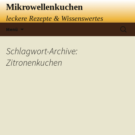
Mikrowellenkuchen
leckere Rezepte & Wissenswertes
Springe
Suchen
Menü
zum
nach:
Inhalt
Schlagwort-Archive:
Zitronenkuchen