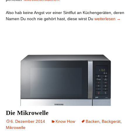
Also hab keine Angst vor einer Sintflut an Küchengeräten, deren
Unser „Werkzeug“
Namen Du noch nie gehört hast, diese wirst Du
weiterlesen
→
Die Mikrowelle
6. Dezember 2014
Know How
Backen
,
Backgerät
,
Mikrowelle