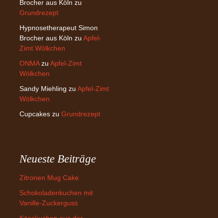
Brocher aus Köln
zu
Grundrezept
Hypnosetherapeut Simon
Brocher aus Köln
zu
Apfel-
Zimt Wölkchen
ONMA
zu
Apfel-Zimt
Wölkchen
Sandy Miehling
zu
Apfel-Zimt
Wölkchen
Cupcakes
zu
Grundrezept
Neueste Beiträge
Zitronen Mug Cake
Schokoladenkuchen mit
Vanille-Zuckerguss
Käsekuchen aus der