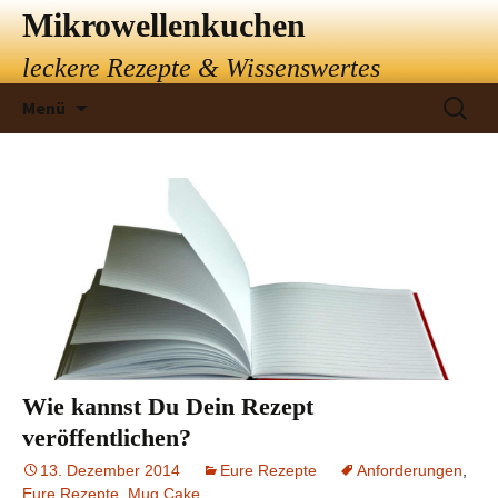
Mikrowellenkuchen
leckere Rezepte & Wissenswertes
Springe
Suchen
Menü
zum
nach:
Inhalt
Wie kannst Du Dein Rezept
veröffentlichen?
13. Dezember 2014
Eure Rezepte
Anforderungen
,
Eure Rezepte
,
Mug Cake