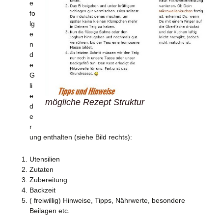
e
fo
lg
e
n
d
e
G
li
e
mögliche Rezept Struktur
d
e
r
ung enthalten (siehe Bild rechts):
Utensilien
Zutaten
Zubereitung
Backzeit
( freiwillig) Hinweise, Tipps, Nährwerte, besondere
Beilagen etc.