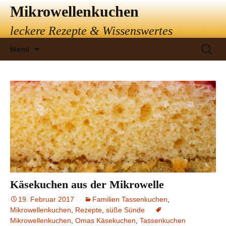
Mikrowellenkuchen
leckere Rezepte & Wissenswertes
Springe
Suchen
Menü
zum
nach:
Inhalt
Käsekuchen aus der Mikrowelle
19. Februar 2017
Familien Tassenkuchen
,
Mikrowellenkuchen
,
Rezepte
,
süße Sünde
Mikrowellenkuchen
,
Omas Käsekuchen
,
Tassenkuchen