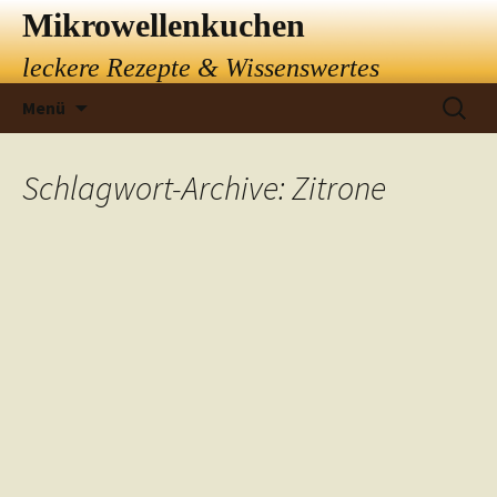
Mikrowellenkuchen
leckere Rezepte & Wissenswertes
Springe
Suchen
Menü
zum
nach:
Inhalt
Schlagwort-Archive: Zitrone