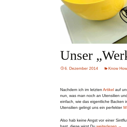
Unser „Wer
6. Dezember 2014
Know Ho
Nachdem ich im letzten
Artikel
auf un
nun, was man noch an Utensilien und
einfach, wie das eigentliche Backen 
Utensilien gelingt uns ein perfekter
M
Also hab keine Angst vor einer Sint
Unser „Werkzeug
hast, diese wirst Du
weiterlesen
→