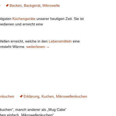
w
Backen
,
Backgerät
,
Mikrowelle
htigsten
Küchengeräte
unserer heutigen Zeit. Sie ist
 bedienen und erreicht eine
ellen erreicht, welche in den
Lebensmitteln
eine
Die Mikrowelle
entsteht Wärme.
weiterlesen
→
enkuchen
Erklärung
,
Kuchen
,
Mikrowellenkuchen
enkuchen“, manch anderer als „Mug Cake“
eben einfach „Mikrowellenkuchen“.