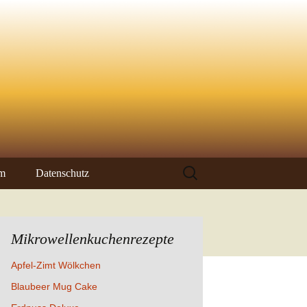
Suchen
um
Datenschutz
nach:
Mikrowellenkuchenrezepte
Apfel-Zimt Wölkchen
Blaubeer Mug Cake