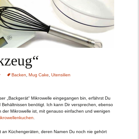
kzeug“
w
Backen
,
Mug Cake
,
Utensilien
ser „Backgerät“ Mikrowelle eingegangen bin, erfährst Du
 Behältnissen benötigt. Ich kann Dir versprechen, ebenso
in der Mikrowelle ist, mit genauso einfachen und wenigen
ikrowellenkuchen
.
flut an Küchengeräten, deren Namen Du noch nie gehört
“