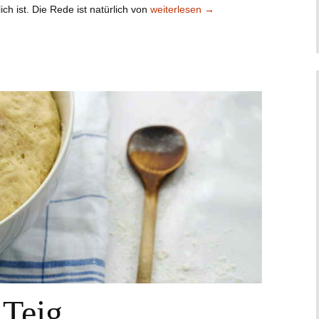
Beilagen / Soßen / Toppings
ch ist. Die Rede ist natürlich von
weiterlesen
→
 Teig