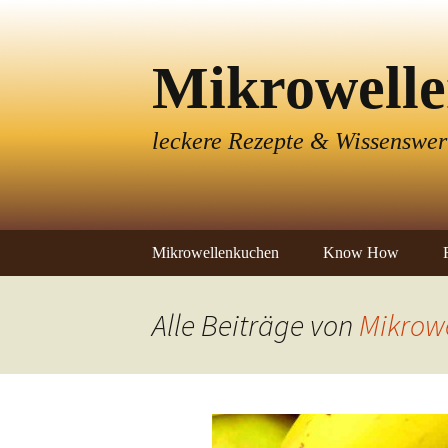
Mikrowell
leckere Rezepte & Wissenswer
Springe
Mikrowellenkuchen
Know How
zum
Inhalt
Tüpfelchen Tassenkuchen
Die Mikrowelle
im Test
Alle Beiträge von
Mikrow
Unser „Werkzeug“
Der richtige Teig
Beilagen / Soßen / To