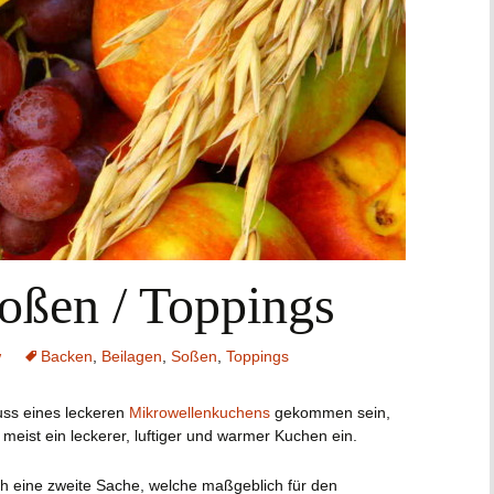
Fitness
Zutaten
viel Früchte
Soßen / Toppings
w
Backen
,
Beilagen
,
Soßen
,
Toppings
uss eines leckeren
Mikrowellenkuchens
gekommen sein,
meist ein leckerer, luftiger und warmer Kuchen ein.
h eine zweite Sache, welche maßgeblich für den