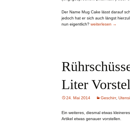
Der Name Mug Cake lässt darauf sch
jedoch hat er sich auch längst hierzu
Was ist das?
nun eigentlich?
weiterlesen
→
Rührschüsse
Liter Vorste
24. Mai 2014
Geschirr
,
Utensi
Ein weiteres, diesmal etwas kleinere
Artikel etwas genauer vorstellen.